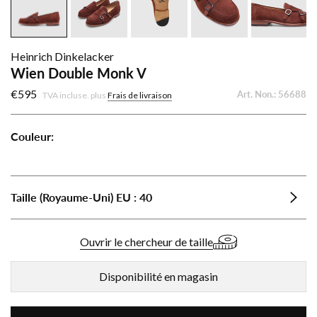
Heinrich Dinkelacker
Wien Double Monk V
€595
Art. Non.:
56688
TVA incluse. plus
Frais de livraison
Couleur:
Wien
Wien
Double
Double
Monk
Monk
Taille (Royaume-Uni)
EU
:
40
V
V
-
-
Beige
Rouge
Ouvrir le chercheur de taille
brun
Disponibilité en magasin