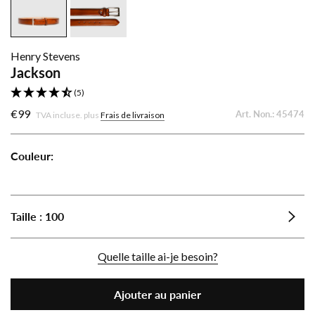
Henry Stevens
Jackson
(5)
€99
Art. Non.:
45474
TVA incluse. plus
Frais de livraison
Couleur:
Jackson
Jackson
Jackson
-
-
-
noir
cognac
marron
Taille :
100
moyen
Quelle taille ai-je besoin?
Ajouter au panier