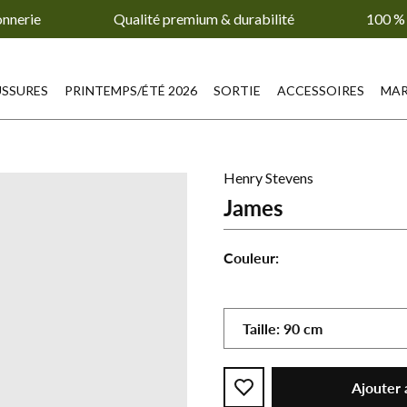
onnerie
Qualité premium & durabilité
100 % 
SSURES
PRINTEMPS/ÉTÉ 2026
SORTIE
ACCESSOIRES
MA
Henry Stevens
James
Couleur:
James
James
Jame
-
-
-
beige
noir
brun
Taille:
90
cm
foncé
Ajouter 