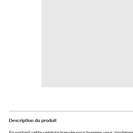
Description du produit
En portant cette ceinture tressée pour homme, vous ajouterez