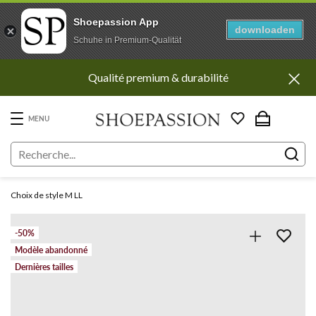
Shoepassion App
downloaden
Schuhe in Premium-Qualität
Aller
Qualité premium & durabilité
directement
au
contenu
MENU
Choix de style M LL
-50%
Modèle abandonné
Dernières tailles