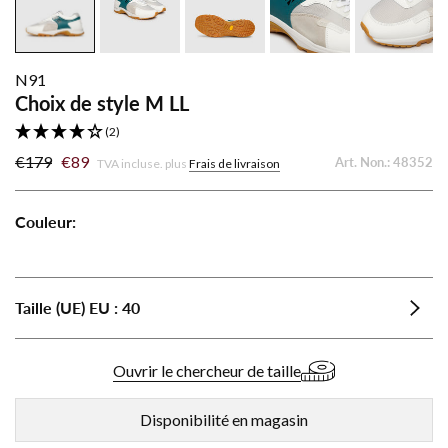
N91
Choix de style M LL
(2)
€179
€89
Art. Non.:
48352
TVA incluse. plus
Frais de livraison
Couleur:
Choix
Choix
de
de
style
style
Taille (UE)
EU
:
40
M
M
LL
LL
-
-
Ouvrir le chercheur de taille
Gris/Blanc
Noir/Beige
Disponibilité en magasin