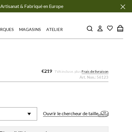
Artisanat & Fabriqué en Europe
RQUES
MAGASINS
ATELIER
€219
TVA incluse. plus
Frais de livraison
Art. Non.:
56123
s
Ouvrir le chercheur de taille