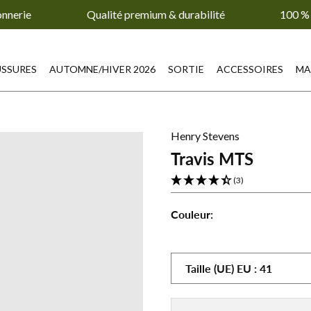
onnerie
Qualité premium & durabilité
100 % 
SSURES
AUTOMNE/HIVER 2026
SORTIE
ACCESSOIRES
MA
Henry Stevens
Travis MTS
(3)
Couleur:
Travis
Travis
Travi
MTS
MTS
MTS
-
-
-
Taille (UE)
EU
:
41
Noir/Blanc
Braun
Brun
foncé