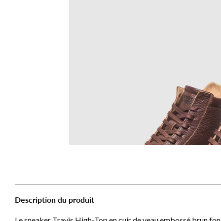
Description du produit
Le sneaker Travis High-Top en cuir de veau embossé brun fonc