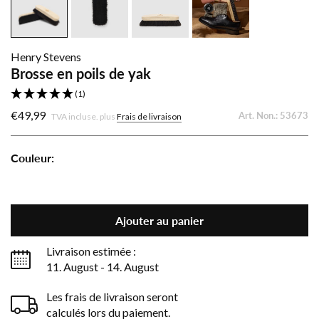
Henry Stevens
Brosse en poils de yak
(1)
€49,99
Art. Non.:
53673
TVA incluse. plus
Frais de livraison
Couleur:
Brosse
Brosse
en
en
poils
poils
Ajouter au panier
de
de
yak
yak
Livraison estimée :
-
-
11. August - 14. August
Foncé
Clair
Les frais de livraison seront
calculés lors du paiement.