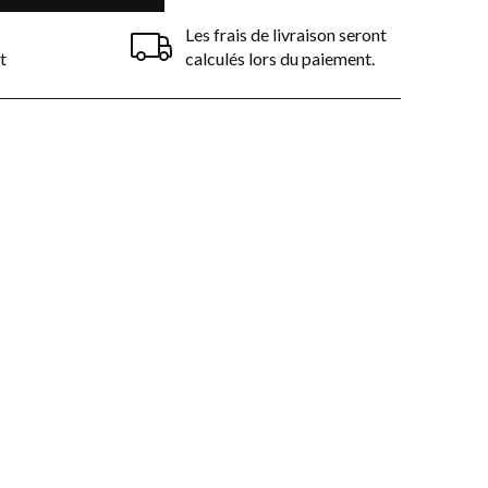
elbraun
Colorless
Hellbraun
Noir
Les frais de livraison seront
t
calculés lors du paiement.