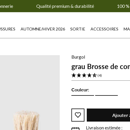
onnerie
Qualité premium & durabilité
100 % 
SSURES
AUTOMNE/HIVER 2026
SORTIE
ACCESSOIRES
MA
Burgol
grau Brosse de c
(4)
Couleur:
grau
grau
Brosse
Brosse
de
de
Ajouter 
commande
commande
-
-
Livraison estimée :
Gris
Gris