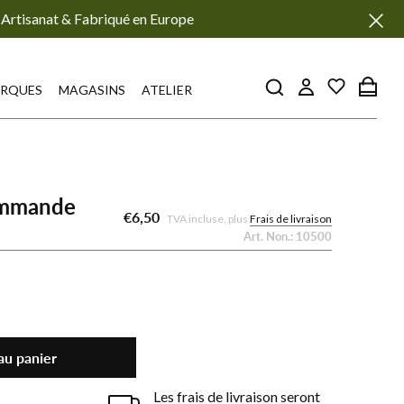
Artisanat & Fabriqué en Europe
RQUES
MAGASINS
ATELIER
ommande
€6,50
TVA incluse. plus
Frais de livraison
Art. Non.:
10500
au panier
Les frais de livraison seront