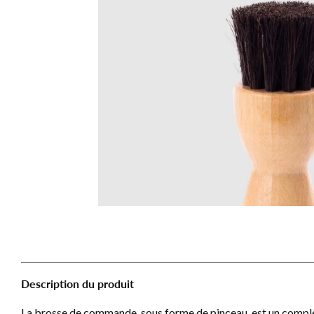
Description du produit
La brosse de commande, sous forme de pinceau, est un compl