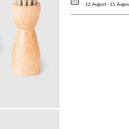
12. August - 15. Augus
foncé
foncé