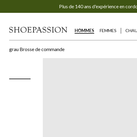
Aller
Plus de 140 ans d'expérience en cord
directement
au
contenu
HOMMES
FEMMES
CHAU
grau Brosse de commande