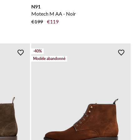
N91
Motech M AA - Noir
€199
€119
-40%
Modèle abandonné