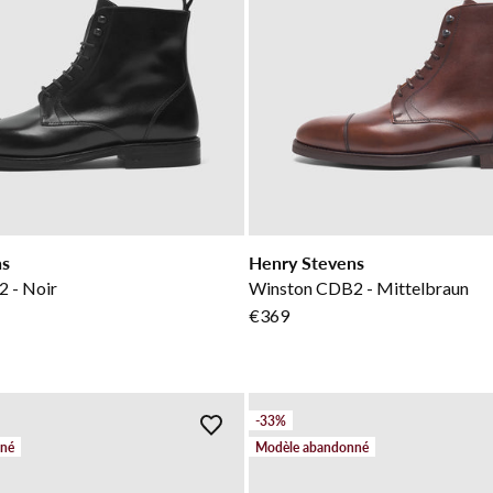
ns
Henry Stevens
 - Noir
Winston CDB2 - Mittelbraun
€369
-33%
nné
Modèle abandonné