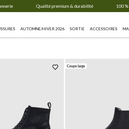
onnerie
Qualité premium & durabilité
100 % 
SSURES
AUTOMNE/HIVER 2026
SORTIE
ACCESSOIRES
MA
Coupe large