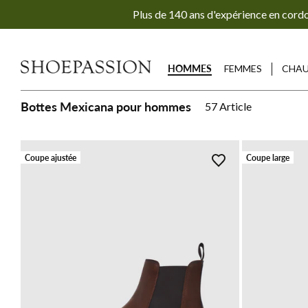
Aller
Plus de 140 ans d'expérience en cord
directement
au
contenu
HOMMES
FEMMES
CHAU
Bottes Mexicana pour hommes
57
Article
Coupe ajustée
Coupe large