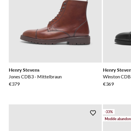
Henry Stevens
Henry Steve
Jones CDB3 - Mittelbraun
Winston CDB2
€379
€369
-33%
Modèle abando