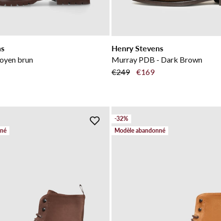
ns
Henry Stevens
oyen brun
Murray PDB - Dark Brown
€249
€169
-32%
nné
Modèle abandonné