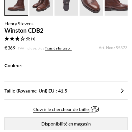
Henry Stevens
Winston CDB2
(1)
€369
Art. Non.:
55373
TVA incluse. plus
Frais de livraison
Couleur:
Winston
Winston
CDB2
CDB2
-
-
Taille (Royaume-Uni)
EU
:
41.5
Mittelbraun
Noir
Ouvrir le chercheur de taille
Disponibilité en magasin