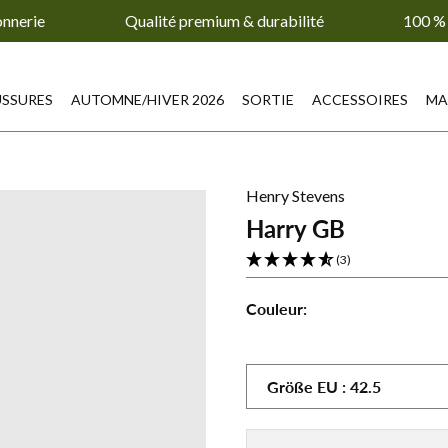
onnerie
Qualité premium & durabilité
100 % 
SSURES
AUTOMNE/HIVER 2026
SORTIE
ACCESSOIRES
MA
Henry Stevens
Harry GB
(3)
Couleur:
Harry
Harry
GB
GB
-
-
Größe
EU
:
42.5
Moyen
Noir
brun