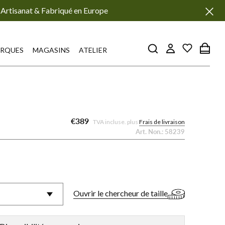
Artisanat & Fabriqué en Europe
RQUES
MAGASINS
ATELIER
€389
TVA incluse. plus
Frais de livraison
Art. Non.:
58239
Ouvrir le chercheur de taille