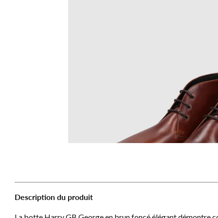
Description du produit
La botte Harry GB George en brun foncé élégant démontre com