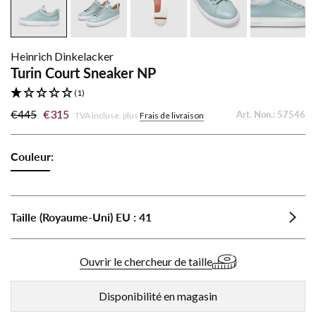
Heinrich Dinkelacker
Turin Court Sneaker NP
(1)
€445
€315
Art. Non.:
57546
TVA incluse. plus
Frais de livraison
Couleur:
Turin
Court
Sneaker
Taille (Royaume-Uni)
EU
:
41
NP
-
Menthe
Ouvrir le chercheur de taille
Disponibilité en magasin