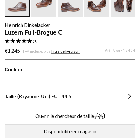
Heinrich Dinkelacker
Luzern Full-Brogue C
(1)
€1.245
Art. Non.:
17424
TVA incluse. plus
Frais de livraison
Couleur:
Luzern
Luzern
Full-
Full-
Brogue
Brogue
Taille (Royaume-Uni)
EU
:
44.5
C
C
-
-
Foncé
Noir
Ouvrir le chercheur de taille
foncé
Disponibilité en magasin