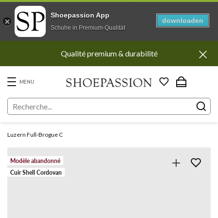
Shoepassion App
downloaden
Schuhe in Premium-Qualität
Aller
Qualité premium & durabilité
directement
au
contenu
MENU
Luzern Full-Brogue C
Modèle abandonné
Cuir Shell Cordovan