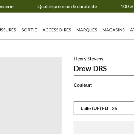
onnerie
Qualité premium & durabilité
100 % 
SSURES
SORTIE
ACCESSOIRES
MARQUES
MAGASINS
A
Henry Stevens
Drew DRS
Couleur:
Drew
DRS
-
Taille (UE)
EU
:
36
Noir