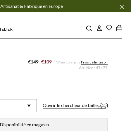
Artisanat & Fabriqué en Europe
TELIER
€149
€109
TVA incluse. plus
Frais de livraison
Art. Non.:
47477
Ouvrir le chercheur de taille
Disponibilité en magasin