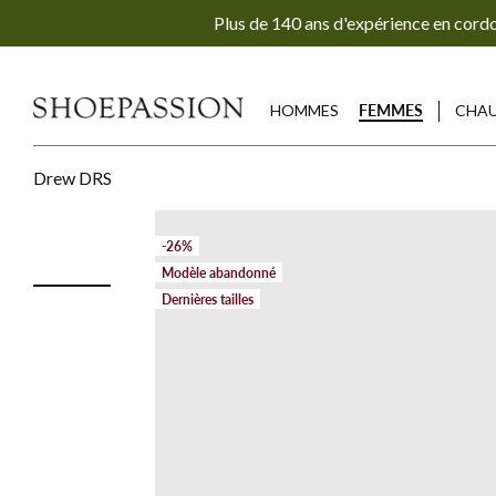
Aller
Plus de 140 ans d'expérience en cord
directement
au
contenu
HOMMES
FEMMES
CHAU
Drew DRS
-26%
Modèle abandonné
Dernières tailles