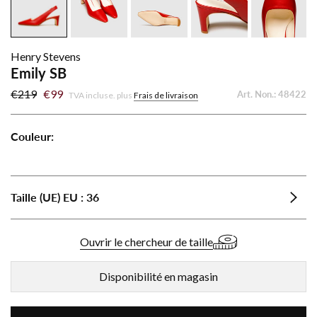
Henry Stevens
Emily SB
€219
€99
Art. Non.:
48422
TVA incluse. plus
Frais de livraison
Couleur:
Emily
Emily
Emily
SB
SB
SB
-
-
-
Taille (UE)
EU
:
36
Noir
Crème
Rouge
Ouvrir le chercheur de taille
Disponibilité en magasin